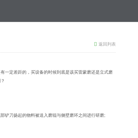
返回列表

是有一定差距的，买设备的时候到底是该买雷蒙磨还是立式磨
别？
部铲刀扬起的物料被送入磨辊与侧壁磨环之间进行研磨;