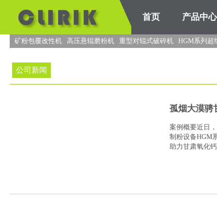
首页
产品中心
矿粉包覆改性机
高压悬辊磨粉机
重型对辊式破碎机
HGM系列超
公司新闻
孤烟大漠骋
案例概要近日，
瑞克挺进陕
制粉设备HGM
助力甘肃氧化钙