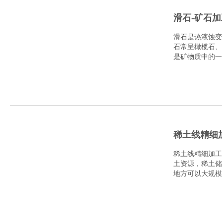
滑石-矿石
滑石是热液蚀变
石常呈橄榄石、
是矿物质中的一
地..
稀土线精细
稀土线精细加工
土资源，稀土储
地方可以大规模
富，且还具有..