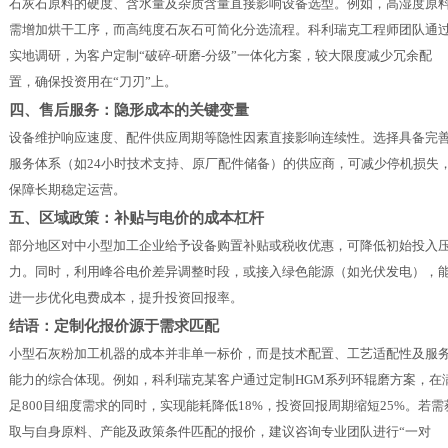
石灰石原料的硬度、含水量及杂质含量直接影响设备选型。例如，高湿度原
需增加烘干工序，而高纯度石灰石可简化分选流程。科利瑞克工程师团队通
实地调研，为客户定制“破碎-研磨-分级”一体化方案，较大限度减少冗余配
置，确保投资用在“刀刃”上。
四、售后服务：隐形成本的关键变量
设备维护响应速度、配件供应周期等隐性因素直接影响连续性。选择具备完
服务体系（如24小时技术支持、原厂配件储备）的供应商，可减少停机损失
保障长期稳定运营。
五、区域政策：补贴与电价的成本杠杆
部分地区对中小型加工企业给予设备购置补贴或税收优惠，可降低初始投入
力。同时，利用峰谷电价差异调整时段，或接入绿色能源（如光伏发电），
进一步优化电费成本，提升投资回报率。
结语：定制化报价源于需求匹配
小型石灰粉加工机器的成本并非单一标价，而是技术配置、工艺适配性及服
能力的综合体现。例如，
科利瑞克
某客户通过定制HGM系列环辊磨方案，在
足800目细度需求的同时，实现能耗降低18%，投资回报周期缩短25%。若需
取与自身原料、产能及政策条件匹配的报价，建议咨询专业团队进行“一对