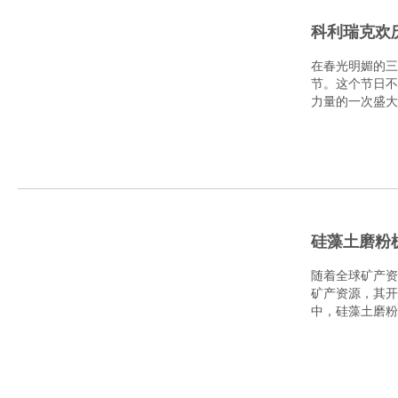
科利瑞克欢
在春光明媚的三
节。这个节日不
力量的一次盛大
办了..
硅藻土磨粉
随着全球矿产资
矿产资源，其开
中，硅藻土磨粉
机到底多..