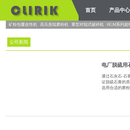
首页
产品中心
矿粉包覆改性机
高压悬辊磨粉机
重型对辊式破碎机
HGM系列超
公司新闻
电厂脱硫用
通过石灰石-石
证脱硫石膏的质
选用合适的磨粉
什么..