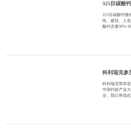
325目碳酸
325目碳酸钙
纸、建筑、人造
酸钙含量98%-
低；在建筑行业.
科利瑞克参加
科利瑞克荣幸宣布
中国钙链产业大
业，我们将借此
克将..