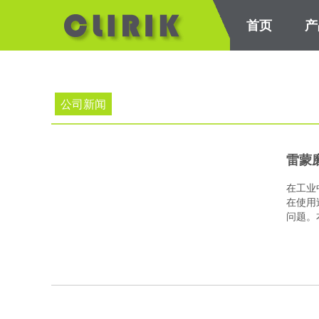
首页
产
矿粉包覆改性机
高压悬辊磨粉机
重型对辊式破碎机
HG
公司新闻
雷蒙
在工业
在使用
问题。本